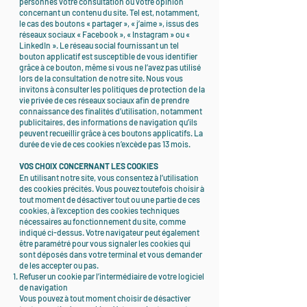
personnes votre consultation ou votre opinion
concernant un contenu du site. Tel est, notamment,
le cas des boutons « partager », « j’aime », issus des
réseaux sociaux « Facebook », « Instagram » ou «
LinkedIn ». Le réseau social fournissant un tel
bouton applicatif est susceptible de vous identifier
grâce à ce bouton, même si vous ne l’avez pas utilisé
lors de la consultation de notre site. Nous vous
invitons à consulter les politiques de protection de la
vie privée de ces réseaux sociaux afin de prendre
connaissance des finalités d’utilisation, notamment
publicitaires, des informations de navigation qu’ils
peuvent recueillir grâce à ces boutons applicatifs. La
durée de vie de ces cookies n’excède pas 13 mois.
VOS CHOIX CONCERNANT LES COOKIES
En utilisant notre site, vous consentez à l’utilisation
des cookies précités. Vous pouvez toutefois choisir à
tout moment de désactiver tout ou une partie de ces
cookies, à l’exception des cookies techniques
nécessaires au fonctionnement du site, comme
indiqué ci-dessus. Votre navigateur peut également
être paramétré pour vous signaler les cookies qui
sont déposés dans votre terminal et vous demander
de les accepter ou pas.
Refuser un cookie par l’intermédiaire de votre logiciel
de navigation
Vous pouvez à tout moment choisir de désactiver