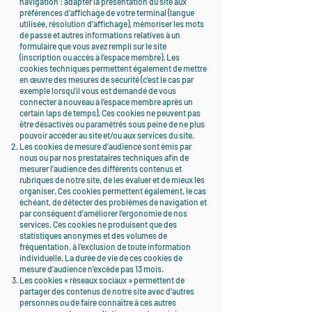
navigation : adapter la présentation du site aux
préférences d’affichage de votre terminal (langue
utilisée, résolution d’affichage), mémoriser les mots
de passe et autres informations relatives à un
formulaire que vous avez rempli sur le site
(inscription ou accès à l’espace membre). Les
cookies techniques permettent également de mettre
en œuvre des mesures de sécurité (c’est le cas par
exemple lorsqu’il vous est demandé de vous
connecter à nouveau à l’espace membre après un
certain laps de temps). Ces cookies ne peuvent pas
être désactivés ou paramétrés sous peine de ne plus
pouvoir accéder au site et/ou aux services du site.
Les cookies de mesure d’audience sont émis par
nous ou par nos prestataires techniques afin de
mesurer l’audience des différents contenus et
rubriques de notre site, de les évaluer et de mieux les
organiser. Ces cookies permettent également, le cas
échéant, de détecter des problèmes de navigation et
par conséquent d’améliorer l’ergonomie de nos
services. Ces cookies ne produisent que des
statistiques anonymes et des volumes de
fréquentation, à l’exclusion de toute information
individuelle. La durée de vie de ces cookies de
mesure d’audience n’excède pas 13 mois.
Les cookies « réseaux sociaux » permettent de
partager des contenus de notre site avec d’autres
personnes ou de faire connaître à ces autres