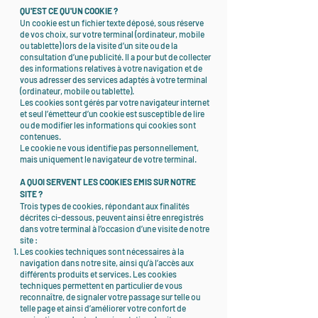
QU'EST CE QU'UN COOKIE ?
Un cookie est un fichier texte déposé, sous réserve
de vos choix, sur votre terminal (ordinateur, mobile
ou tablette) lors de la visite d’un site ou de la
consultation d’une publicité. Il a pour but de collecter
des informations relatives à votre navigation et de
vous adresser des services adaptés à votre terminal
(ordinateur, mobile ou tablette).
Les cookies sont gérés par votre navigateur internet
et seul l’émetteur d’un cookie est susceptible de lire
ou de modifier les informations qui cookies sont
contenues.
Le cookie ne vous identifie pas personnellement,
mais uniquement le navigateur de votre terminal.
A QUOI SERVENT LES COOKIES EMIS SUR NOTRE
SITE ?
Trois types de cookies, répondant aux finalités
décrites ci-dessous, peuvent ainsi être enregistrés
dans votre terminal à l’occasion d’une visite de notre
site :
Les cookies techniques sont nécessaires à la
navigation dans notre site, ainsi qu’à l’accès aux
différents produits et services. Les cookies
techniques permettent en particulier de vous
reconnaître, de signaler votre passage sur telle ou
telle page et ainsi d’améliorer votre confort de