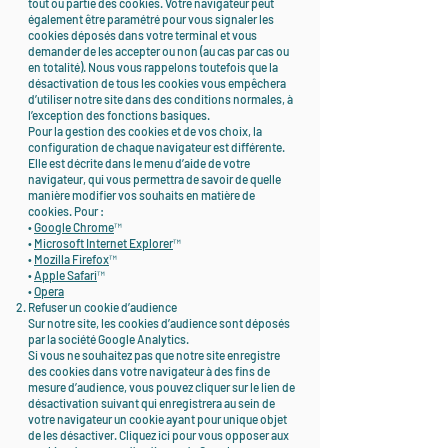
tout ou partie des cookies. Votre navigateur peut
également être paramétré pour vous signaler les
cookies déposés dans votre terminal et vous
demander de les accepter ou non (au cas par cas ou
en totalité). Nous vous rappelons toutefois que la
désactivation de tous les cookies vous empêchera
d’utiliser notre site dans des conditions normales, à
l’exception des fonctions basiques.
Pour la gestion des cookies et de vos choix, la
configuration de chaque navigateur est différente.
Elle est décrite dans le menu d’aide de votre
navigateur, qui vous permettra de savoir de quelle
manière modifier vos souhaits en matière de
cookies. Pour :
•
Google Chrome
™
•
Microsoft Internet Explorer
™
•
Mozilla Firefox
™
•
Apple Safari
™
•
Opera
Refuser un cookie d’audience
Sur notre site, les cookies d’audience sont déposés
par la société Google Analytics.
Si vous ne souhaitez pas que notre site enregistre
des cookies dans votre navigateur à des fins de
mesure d’audience, vous pouvez cliquer sur le lien de
désactivation suivant qui enregistrera au sein de
votre navigateur un cookie ayant pour unique objet
de les désactiver. Cliquez ici pour vous opposer aux